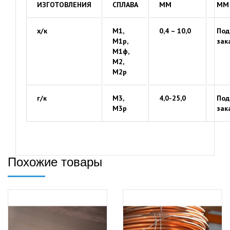
ИЗГОТОВЛЕНИЯ
СПЛАВА
ММ
ММ
х/к
М1,
0,4 – 10,0
Под
М1р,
зак
М1ф,
М2,
М2р
г/к
М3,
4,0-25,0
Под
М3р
зак
Похожие товары