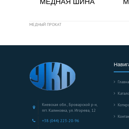
МЕДНАЯ ШИНА
М
МЕДНЫЙ ПРОКАТ
Навиг
Главн
Катал
Киевская обл., Броварской р-н,
Котир
пгт. Калиновка, ул. Игорева, 12
Конта
+38 (044) 223-20-96