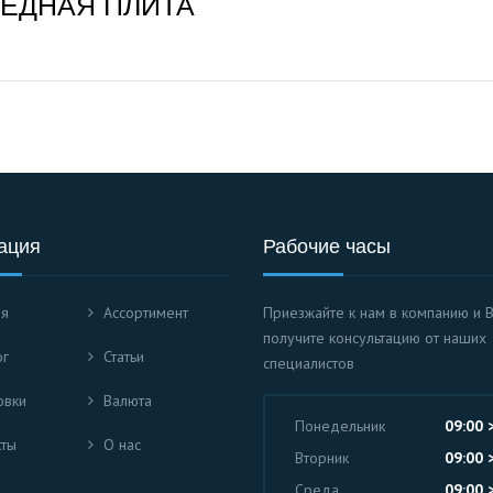
ЕДНАЯ ПЛИТА
ация
Рабочие часы
ая
Ассортимент
Приезжайте к нам в компанию и 
получите консультацию от наших
ог
Статьи
специалистов
овки
Валюта
Понедельник
09:00 
кты
О нас
Вторник
09:00 
Среда
09:00 